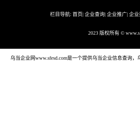
栏目导航:
首页
|
企业查询
|
企业推广
|
企业
2023 版权所有 © www.
乌当企业网www.sfesd.com是一个提供乌当企业信